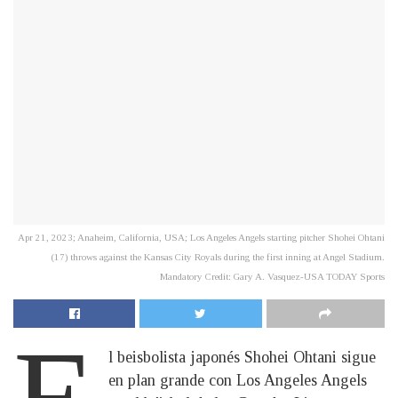
Apr 21, 2023; Anaheim, California, USA; Los Angeles Angels starting pitcher Shohei Ohtani
(17) throws against the Kansas City Royals during the first inning at Angel Stadium.
Mandatory Credit: Gary A. Vasquez-USA TODAY Sports
E
l beisbolista japonés Shohei Ohtani sigue
en plan grande con Los Angeles Angels