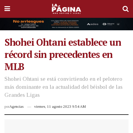
Shohei Ohtani establece un
récord sin precedentes en
MLB
Shohei Ohtani se está convirtiendo en el pelotero
más dominante en la actualidad del béisbol de las
Grandes Ligas
por
Agencias
viernes, 11 agosto 2023 9:54 AM