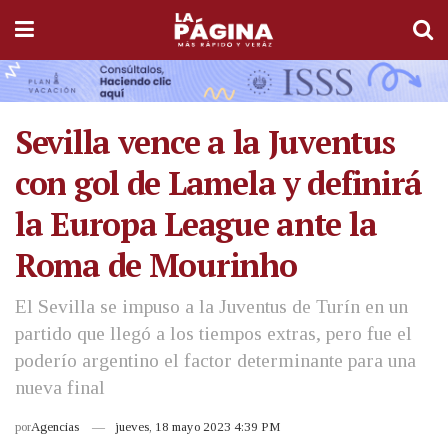
Sevilla vence a la Juventus
con gol de Lamela y definirá
la Europa League ante la
Roma de Mourinho
El Sevilla se impuso a la Juventus de Turín en un
partido que llegó a los tiempos extras, pero fue el
poderío argentino el factor determinante para una
nueva final
por
Agencias
jueves, 18 mayo 2023 4:39 PM