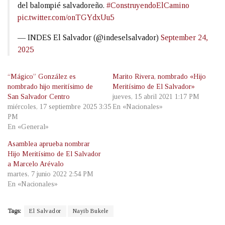
del balompié salvadoreño.
#ConstruyendoElCamino
pic.twitter.com/onTGYdxUu5
— INDES El Salvador (@indeselsalvador)
September 24,
2025
“Mágico” González es
Marito Rivera, nombrado «Hijo
nombrado hijo meritísimo de
Meritísimo de El Salvador»
San Salvador Centro
jueves, 15 abril 2021 1:17 PM
miércoles, 17 septiembre 2025 3:35
En «Nacionales»
PM
En «General»
Asamblea aprueba nombrar
Hijo Meritísimo de El Salvador
a Marcelo Arévalo
martes, 7 junio 2022 2:54 PM
En «Nacionales»
Tags:
El Salvador
Nayib Bukele