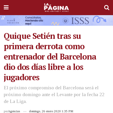
Quique Setién tras su
primera derrota como
entrenador del Barcelona
dio dos días libre a los
jugadores
El próximo compromiso del Barcelona será el
próximo domingo ante el Levante por la fecha 22
de La Liga.
por
Agencias
domingo, 26 enero 2020 1:35 PM