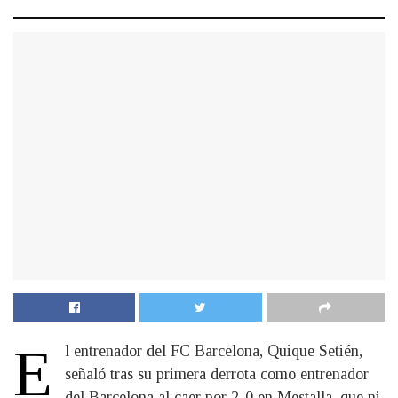
E
l entrenador del FC Barcelona, Quique Setién,
señaló tras su primera derrota como entrenador
del Barcelona al caer por 2-0 en Mestalla, que ni