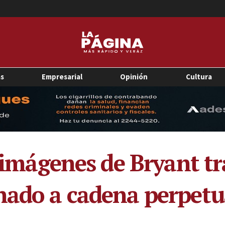
as
Empresarial
Opinión
Cultura
ó imágenes de Bryant t
nado a cadena perpet