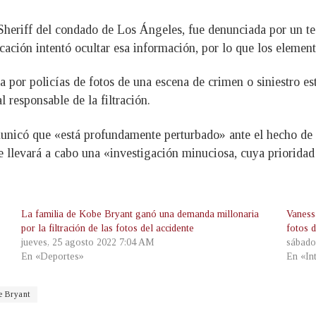
Sheriff del condado de Los Ángeles, fue denunciada por un te
ación intentó ocultar esa información, por lo que los elemento
 por policías de fotos de una escena de crimen o siniestro es
l responsable de la filtración.
municó que «está profundamente perturbado» ante el hecho de 
se llevará a cabo una «investigación minuciosa, cuya priorida
La familia de Kobe Bryant ganó una demanda millonaria
Vaness
por la filtración de las fotos del accidente
fotos 
jueves, 25 agosto 2022 7:04 AM
sábado
En «Deportes»
En «In
e Bryant