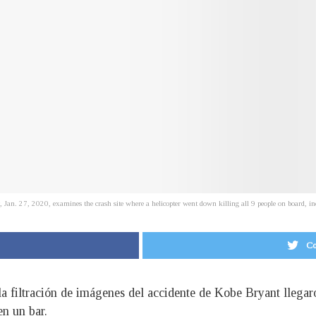
 Jan. 27, 2020, examines the crash site where a helicopter went down killing all 9 people on board
Co
la filtración de imágenes del accidente de Kobe Bryant llegar
en un bar.