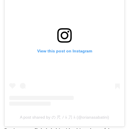
View this post on Instagram
A post shared by の 尺 ﾉ ﾑ 刀 ﾑ (@orianasabatini)