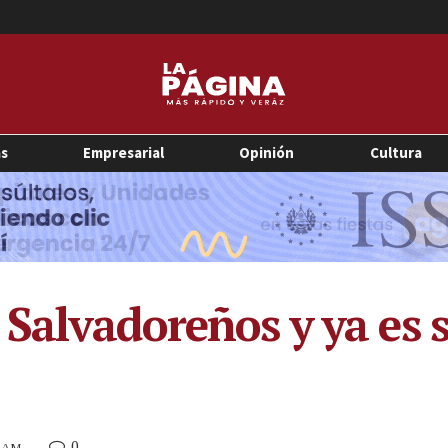
as
Empresarial
Opinión
Cultura
Salvadoreños y ya es 
0
4 AM