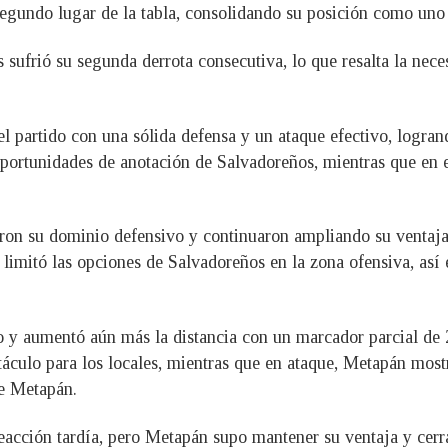
egundo lugar de la tabla, consolidando su posición como uno d
 sufrió su segunda derrota consecutiva, lo que resalta la nec
el partido con una sólida defensa y un ataque efectivo, logra
oportunidades de anotación de Salvadoreños, mientras que en 
ieron su dominio defensivo y continuaron ampliando su venta
 limitó las opciones de Salvadoreños en la zona ofensiva, así
o y aumentó aún más la distancia con un marcador parcial de
culo para los locales, mientras que en ataque, Metapán mostr
de Metapán.
reacción tardía, pero Metapán supo mantener su ventaja y cerr