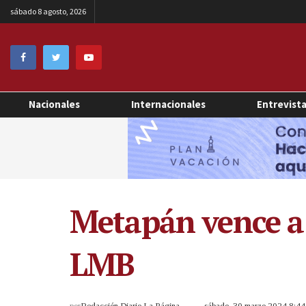
sábado 8 agosto, 2026
Nacionales
Internacionales
Entrevist
Metapán vence a 
LMB
por
Redacción Diario La Página
sábado, 30 marzo 2024 8:4