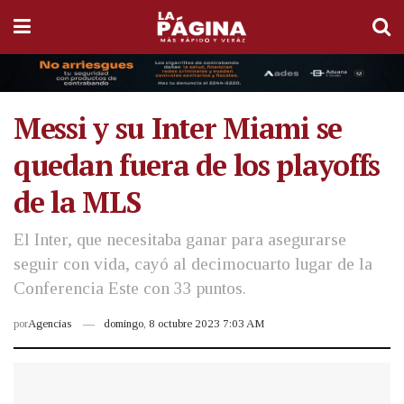
Messi y su Inter Miami se
quedan fuera de los playoffs
de la MLS
El Inter, que necesitaba ganar para asegurarse
seguir con vida, cayó al decimocuarto lugar de la
Conferencia Este con 33 puntos.
por
Agencias
domingo, 8 octubre 2023 7:03 AM