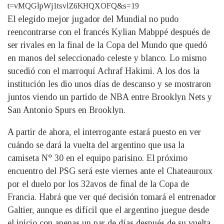
t=vMQGlpWj1tsvlZ6KHQXOFQ&s=19
El elegido mejor jugador del Mundial no pudo
reencontrarse con el francés Kylian Mabppé después de
ser rivales en la final de la Copa del Mundo que quedó
en manos del seleccionado celeste y blanco. Lo mismo
sucedió con el marroquí Achraf Hakimi. A los dos la
institución les dio unos días de descanso y se mostraron
juntos viendo un partido de NBA entre Brooklyn Nets y
San Antonio Spurs en Brooklyn.
A partir de ahora, el interrogante estará puesto en ver
cuándo se dará la vuelta del argentino que usa la
camiseta N° 30 en el equipo parisino. El próximo
encuentro del PSG será este viernes ante el Chateauroux
por el duelo por los 32avos de final de la Copa de
Francia. Habrá que ver qué decisión tomará el entrenador
Galtier, aunque es difícil que el argentino juegue desde
el inicio con apenas un par de días después de su vuelta