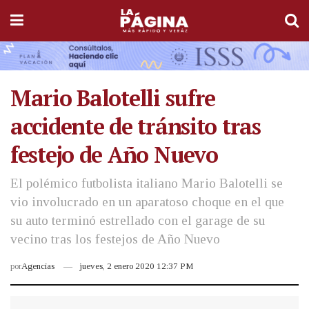
Mario Balotelli sufre
accidente de tránsito tras
festejo de Año Nuevo
El polémico futbolista italiano Mario Balotelli se
vio involucrado en un aparatoso choque en el que
su auto terminó estrellado con el garage de su
vecino tras los festejos de Año Nuevo
por
Agencias
jueves, 2 enero 2020 12:37 PM