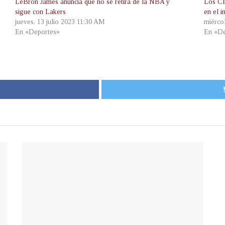
LeBron James anuncia que no se retira de la NBA y
Los Cl
sigue con Lakers
en el 
jueves, 13 julio 2023 11:30 AM
miérco
En «Deportes»
En «De