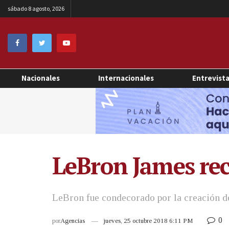
sábado 8 agosto, 2026
Nacionales
Internacionales
Entrevist
LeBron James rec
LeBron fue condecorado por la creación de
0
por
Agencias
jueves, 25 octubre 2018 6:11 PM