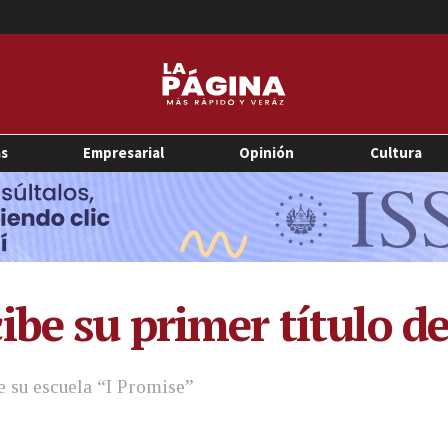
as
Empresarial
Opinión
Cultura
ibe su primer título d
 su escuela “I Promise”