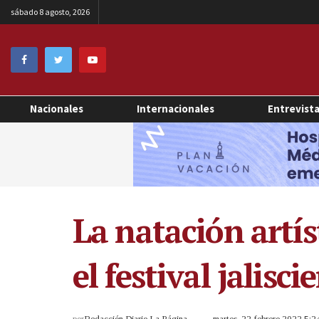
sábado 8 agosto, 2026
Nacionales
Internacionales
Entrevist
La natación artís
el festival jalisc
por
Redacción Diario La Página
martes, 22 febrero 2022 5: