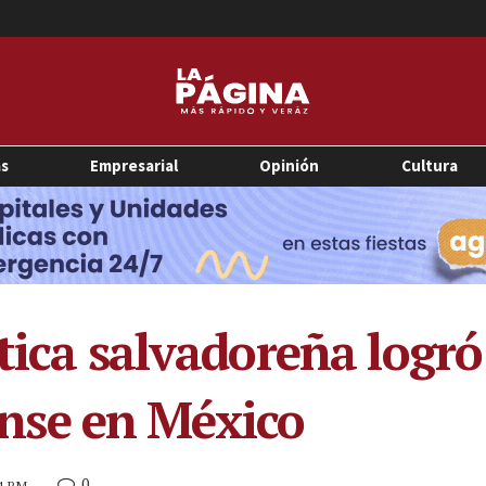
as
Empresarial
Opinión
Cultura
tica salvadoreña logró
iense en México
0
24 PM