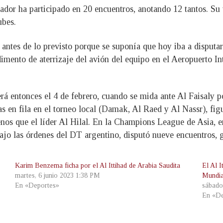
ador ha participado en 20 encuentros, anotando 12 tantos. Su 
ubes.
antes de lo previsto porque se suponía que hoy iba a disputar
imento de aterrizaje del avión del equipo en el Aeropuerto In
á entonces el 4 de febrero, cuando se mida ante Al Faisaly po
s en fila en el torneo local (Damak, Al Raed y Al Nassr), figu
os que el líder Al Hilal. En la Champions League de Asia, e
Bajo las órdenes del DT argentino, disputó nueve encuentros,
Karim Benzema ficha por el Al Ittihad de Arabia Saudita
El Al I
martes, 6 junio 2023 1:38 PM
Mundia
En «Deportes»
sábado
En «De