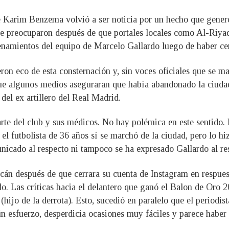
de Karim Benzema volvió a ser noticia por un hecho que gener
se preocuparon después de que portales locales como Al-Riyad
enamientos del equipo de Marcelo Gallardo luego de haber cerr
ron eco de esta consternación y, sin voces oficiales que se ma
 que algunos medios aseguraran que había abandonado la ciudad
del ex artillero del Real Madrid.
arte del club y sus médicos. No hay polémica en este sentido.
el futbolista de 36 años sí se marchó de la ciudad, pero lo hi
unicado al respecto ni tampoco se ha expresado Gallardo al re
n después de que cerrara su cuenta de Instagram en respuesta
o. Las críticas hacia el delantero que ganó el Balon de Oro 20
jo de la derrota). Esto, sucedió en paralelo que el periodis
 esfuerzo, desperdicia ocasiones muy fáciles y parece haber p