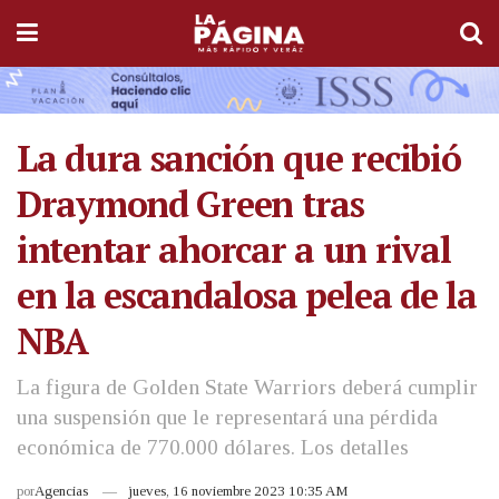
La dura sanción que recibió
Draymond Green tras
intentar ahorcar a un rival
en la escandalosa pelea de la
NBA
La figura de Golden State Warriors deberá cumplir
una suspensión que le representará una pérdida
económica de 770.000 dólares. Los detalles
por
Agencias
jueves, 16 noviembre 2023 10:35 AM