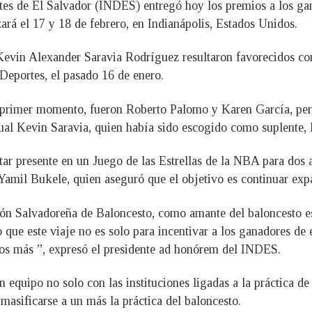
rtes de El Salvador (INDES) entregó hoy los premios a los gan
ará el 17 y 18 de febrero, en Indianápolis, Estados Unidos.
vin Alexander Saravia Rodríguez resultaron favorecidos con 
Deportes, el pasado 16 de enero.
n primer momento, fueron Roberto Palomo y Karen García, pero
cual Kevin Saravia, quien había sido escogido como suplente, l
tar presente en un Juego de las Estrellas de la NBA para dos
amil Bukele, quien aseguró que el objetivo es continuar expa
n Salvadoreña de Baloncesto, como amante del baloncesto es
 que este viaje no es solo para incentivar a los ganadores de
os más ”, expresó el presidente ad honórem del INDES.
n equipo no solo con las instituciones ligadas a la práctica de
masificarse a un más la práctica del baloncesto.