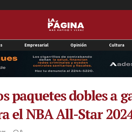
as
Empresarial
Opinión
Cultura
s paquetes dobles a g
ra el NBA All-Star 202
0
5 AM