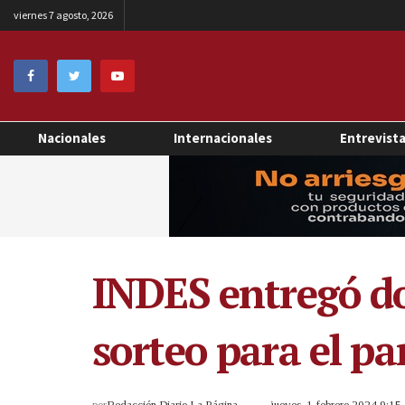
viernes 7 agosto, 2026
Nacionales
Internacionales
Entrevist
INDES entregó do
sorteo para el pa
por
Redacción Diario La Página
jueves, 1 febrero 2024 9:1