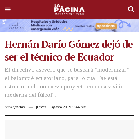
Hernán Darío Gómez dejó de
ser el técnico de Ecuador
El directivo aseveró que se buscará "modernizar"
el balompié ecuatoriano, para lo cual "se está
estructurando un nuevo proyecto con una visión
moderna del fútbol".
por
Agencias
jueves, 1 agosto 2019 9:44 AM