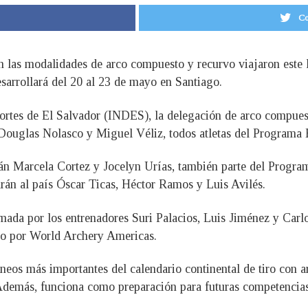
Co
n las modalidades de arco compuesto y recurvo viajaron este l
sarrollará del 20 al 23 de mayo en Santiago.
ortes de El Salvador (INDES), la delegación de arco compuest
ouglas Nolasco y Miguel Véliz, todos atletas del Programa E
n Marcela Cortez y Jocelyn Urías, también parte del Programa
arán al país Óscar Ticas, Héctor Ramos y Luis Avilés.
ada por los entrenadores Suri Palacios, Luis Jiménez y Carlo
ado por World Archery Americas.
neos más importantes del calendario continental de tiro con ar
 Además, funciona como preparación para futuras competencias