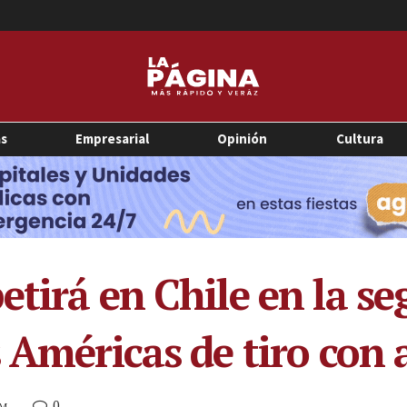
as
Empresarial
Opinión
Cultura
etirá en Chile en la s
 Américas de tiro con 
0
PM