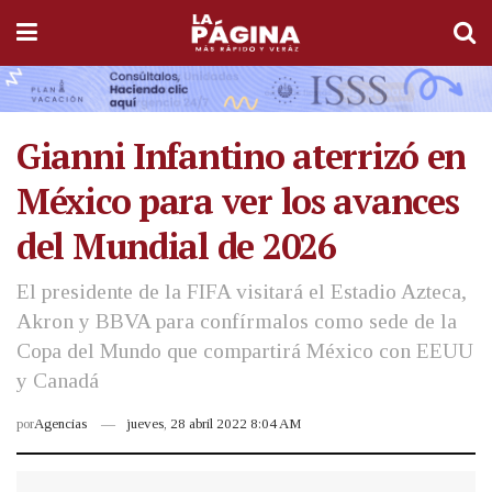
Gianni Infantino aterrizó en
México para ver los avances
del Mundial de 2026
El presidente de la FIFA visitará el Estadio Azteca,
Akron y BBVA para confírmalos como sede de la
Copa del Mundo que compartirá México con EEUU
y Canadá
por
Agencias
jueves, 28 abril 2022 8:04 AM