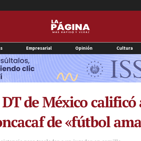
as
Empresarial
Opinión
Cultura
T de México calificó a
oncacaf de «fútbol am