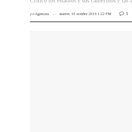
Crítico los estadios y sus camerinos y las 
1
por
Agencias
martes, 15 octubre 2019 1:22 PM