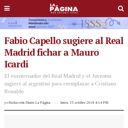
Fabio Capello sugiere al Real
Madrid fichar a Mauro
Icardi
El exentrenador del Real Madrid y el Juventus
sugiere al argentino para reemplazar a Cristiano
Ronaldo
por
Redacción Diario La Página
lunes, 15 octubre 2018 4:14 PM