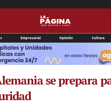
as
Empresarial
Opinión
Cultura
lemania se prepara pa
uridad