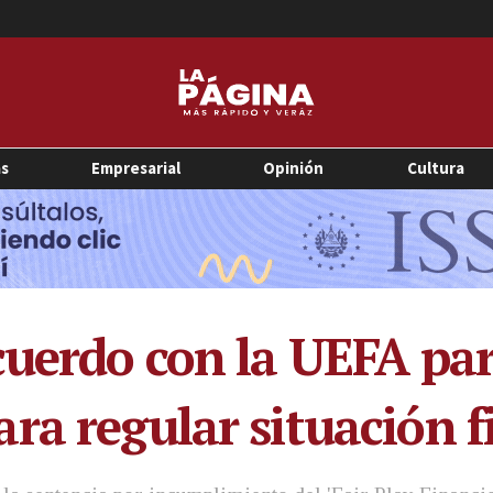
as
Empresarial
Opinión
Cultura
cuerdo con la UEFA par
ra regular situación f