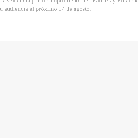
a sentencia por incumplimiento del 'Fair Play Financie
su audiencia el próximo 14 de agosto.