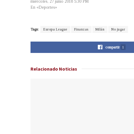
miércoles, 27 junio 2018 5:30 PM
En «Deportes»
Tags:
Europa League
Finanzas
Milán
No jugar
compartir
1
Relacionado
Noticias