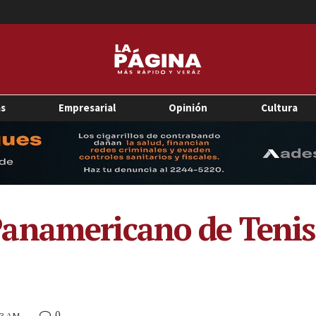
as
Empresarial
Opinión
Cultura
anamericano de Tenis 
0
03 AM