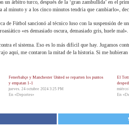
on un árbitro turco, después de la ‘gran zambullida’ en el pr
la al minuto y a los cinco minutos tendría que cambiarlo», dec
a de Fútbol sancionó al técnico luso con la suspensión de un 
uroasiático «es demasiado oscura, demasiado gris, huele mal».
ontra el sistema. Eso es lo más difícil que hay. Jugamos cont
ajo aquí, me contaron la mitad de la historia. Si me hubieran
Fenerbahçe y Manchester United se reparten los puntos
El Tot
y empatan 1-1
desped
jueves, 24 octubre 2024 3:25 PM
miérco
En «Deportes»
En «De