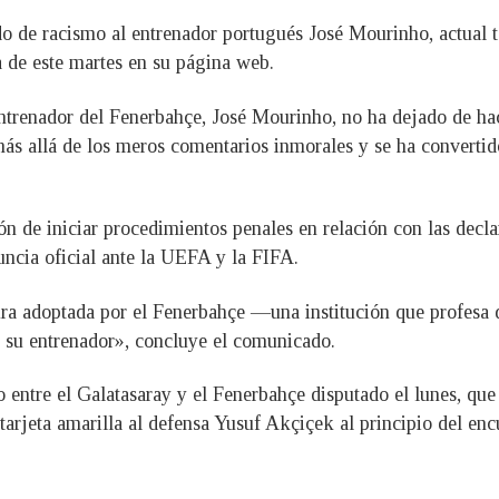
do de racismo al entrenador portugués José Mourinho, actual 
de este martes en su página web.
trenador del Fenerbahçe, José Mourinho, no ha dejado de hac
o más allá de los meros comentarios inmorales y se ha convert
ón de iniciar procedimientos penales en relación con las decl
ncia oficial ante la UEFA y la FIFA.
ra adoptada por el Fenerbahçe —una institución que profesa
r su entrenador», concluye el comunicado.
o entre el Galatasaray y el Fenerbahçe disputado el lunes, qu
rjeta amarilla al defensa Yusuf Akçiçek al principio del encu