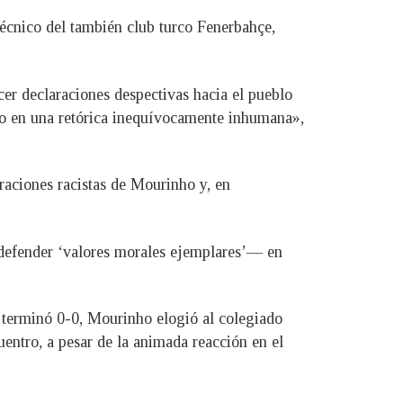
técnico del también club turco Fenerbahçe,
er declaraciones despectivas hacia el pueblo
ido en una retórica inequívocamente inhumana»,
araciones racistas de Mourinho y, en
 defender ‘valores morales ejemplares’— en
e terminó 0-0, Mourinho elogió al colegiado
entro, a pesar de la animada reacción en el