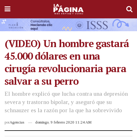
(VIDEO) Un hombre gastará
45.000 dólares en una
cirugía revolucionaria para
salvar a su perro
El hombre explicó que lucha contra una depresión
severa y trastorno bipolar, y aseguró que su
schnauzer es la razón por la que ha sobrevivido
por
Agencias
domingo, 9 febrero 2020 11:24 AM