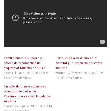
Familia busca a su perro y
Perro visita a su dueño en el
ofrece de recompensa un
hospital y lo despierta del coma
paquete al Mundial de Rusia
inducido
jueves, 19 abril 2018 10:32 AM
martes, 12 febrero 2019 4:32 PM
En «Curiosidades»
En «Curiosidades»
Un niño de 8 años subasta su
colección de cartas de
Pokémon para salvar la vida de
su perro
miércoles, 2 junio 2021 10:11 AM