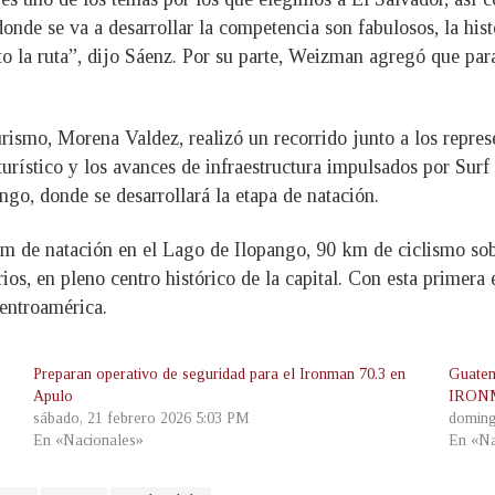
onde se va a desarrollar la competencia son fabulosos, la histo
to la ruta”, dijo Sáenz. Por su parte, Weizman agregó que para
Turismo, Morena Valdez, realizó un recorrido junto a los r
 turístico y los avances de infraestructura impulsados por Sur
ngo, donde se desarrollará la etapa de natación.
de natación en el Lago de Ilopango, 90 km de ciclismo sobr
ios, en pleno centro histórico de la capital. Con esta primera
entroamérica.
Preparan operativo de seguridad para el Ironman 70.3 en
Guatem
Apulo
IRONM
sábado, 21 febrero 2026 5:03 PM
doming
En «Nacionales»
En «Na