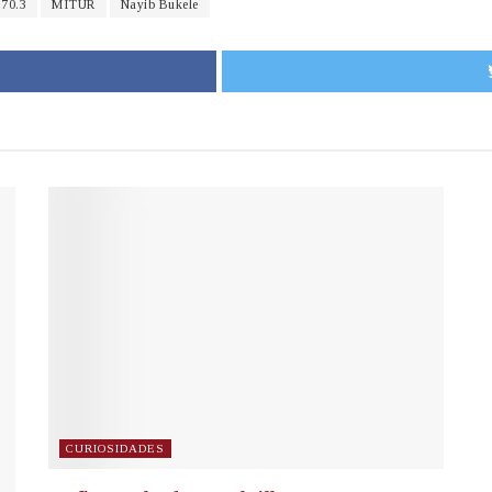
70.3
MITUR
Nayib Bukele
CURIOSIDADES