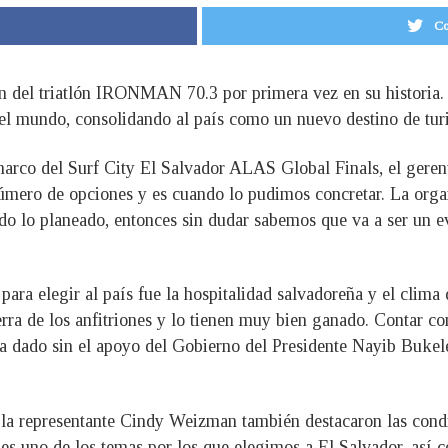
Co
ón del triatlón IRONMAN 70.3 por primera vez en su historia. 
do el mundo, consolidando al país como un nuevo destino de tu
rco del Surf City El Salvador ALAS Global Finals, el gerente
número de opciones y es cuando lo pudimos concretar. La orga
do lo planeado, entonces sin dudar sabemos que va a ser un 
para elegir al país fue la hospitalidad salvadoreña y el clima
rra de los anfitriones y lo tienen muy bien ganado. Contar con
a dado sin el apoyo del Gobierno del Presidente Nayib Bukele
a representante Cindy Weizman también destacaron las condic
s uno de los temas por los que elegimos a El Salvador, así c