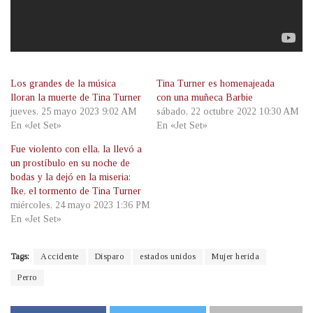
Los grandes de la música
Tina Turner es homenajeada
lloran la muerte de Tina Turner
con una muñeca Barbie
jueves, 25 mayo 2023 9:02 AM
sábado, 22 octubre 2022 10:30 AM
En «Jet Set»
En «Jet Set»
Fue violento con ella, la llevó a
un prostíbulo en su noche de
bodas y la dejó en la miseria:
Ike, el tormento de Tina Turner
miércoles, 24 mayo 2023 1:36 PM
En «Jet Set»
Tags:
Accidente
Disparo
estados unidos
Mujer herida
Perro