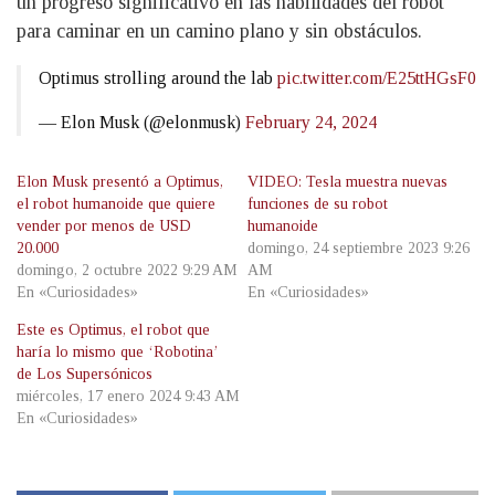
un progreso significativo en las habilidades del robot
para caminar en un camino plano y sin obstáculos.
Optimus strolling around the lab
pic.twitter.com/E25ttHGsF0
— Elon Musk (@elonmusk)
February 24, 2024
Elon Musk presentó a Optimus,
VIDEO: Tesla muestra nuevas
el robot humanoide que quiere
funciones de su robot
vender por menos de USD
humanoide
20.000
domingo, 24 septiembre 2023 9:26
domingo, 2 octubre 2022 9:29 AM
AM
En «Curiosidades»
En «Curiosidades»
Este es Optimus, el robot que
haría lo mismo que ‘Robotina’
de Los Supersónicos
miércoles, 17 enero 2024 9:43 AM
En «Curiosidades»