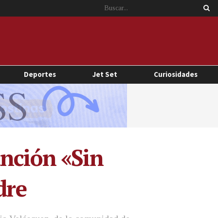
Deportes
Jet Set
Curiosidades
anción «Sin
dre