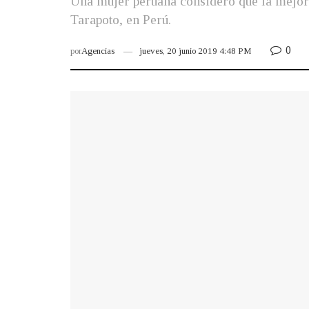
Una mujer peruana consideró que la mejor 
Tarapoto, en Perú.
0
por
Agencias
jueves, 20 junio 2019 4:48 PM