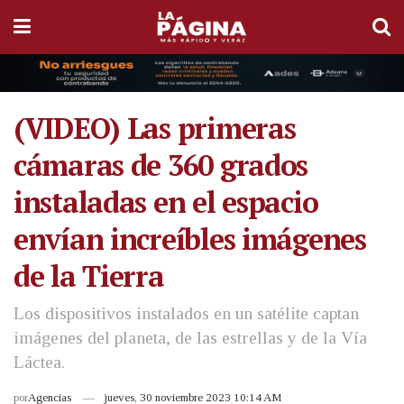
(VIDEO) Las primeras
cámaras de 360 grados
instaladas en el espacio
envían increíbles imágenes
de la Tierra
Los dispositivos instalados en un satélite captan
imágenes del planeta, de las estrellas y de la Vía
Láctea.
por
Agencias
jueves, 30 noviembre 2023 10:14 AM