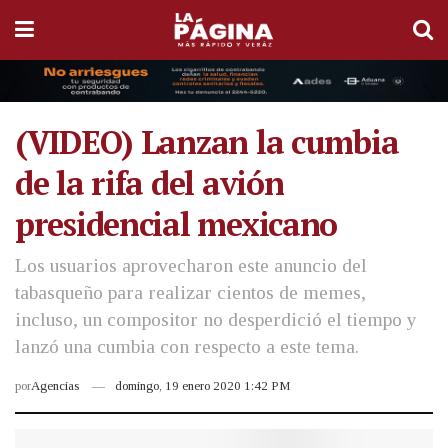
(VIDEO) Lanzan la cumbia
de la rifa del avión
presidencial mexicano
Los usuarios aprovecharon este anuncio del
tabasqueño para realizar cientos de memes,
incluso, un compositor no desperdició el tiempo y
lanzó una cumbia con respecto a este tema.
por
Agencias
domingo, 19 enero 2020 1:42 PM