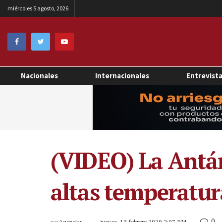
miércoles 5 agosto, 2026
Nacionales
Internacionales
Entrevist
(VIDEO) La Antár
altas temperatur
0
por
Agencias
jueves, 13 febrero 2020 2:07 PM