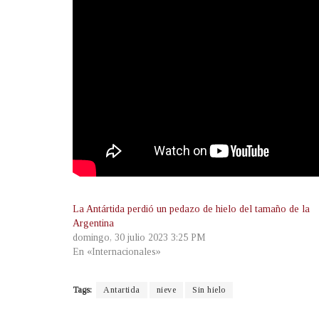
La Antártida perdió un pedazo de hielo del tamaño de la
Argentina
domingo, 30 julio 2023 3:25 PM
En «Internacionales»
Tags:
Antartida
nieve
Sin hielo