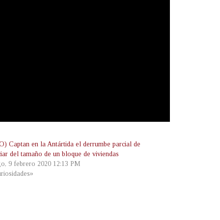
) Captan en la Antártida el derrumbe parcial de
ciar del tamaño de un bloque de viviendas
o, 9 febrero 2020 12:13 PM
riosidades»