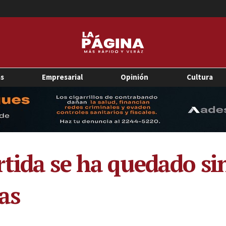
as
Empresarial
Opinión
Cultura
tida se ha quedado sin
as