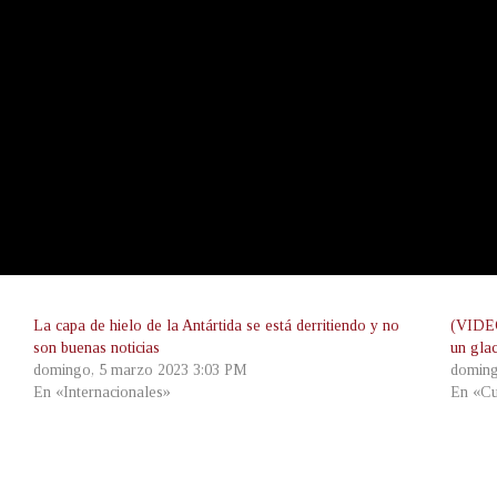
La capa de hielo de la Antártida se está derritiendo y no
(VIDEO
son buenas noticias
un gla
domingo, 5 marzo 2023 3:03 PM
doming
En «Internacionales»
En «Cu