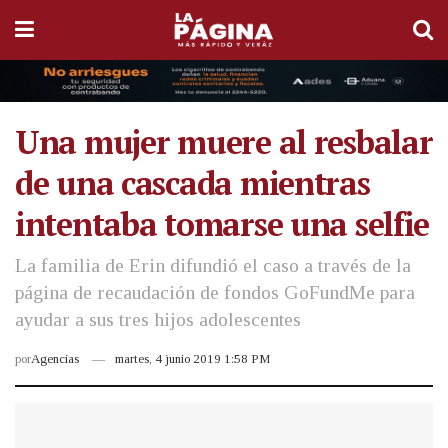
Una mujer muere al resbalar
de una cascada mientras
intentaba tomarse una selfie
La familia de Erin difundió el caso a través de la
página de recaudación de fondos GoFundMe para
ayudar a sus tres hijos adolescentes
por
Agencias
martes, 4 junio 2019 1:58 PM