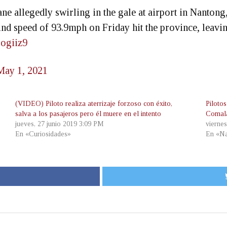
ne allegedly swirling in the gale at airport in Nantong
d speed of 93.9mph on Friday hit the province, leavin
bogiiz9
May 1, 2021
(VIDEO) Piloto realiza aterrizaje forzoso con éxito,
Pilotos
salva a los pasajeros pero él muere en el intento
Comal
jueves, 27 junio 2019 3:09 PM
vierne
En «Curiosidades»
En «Na