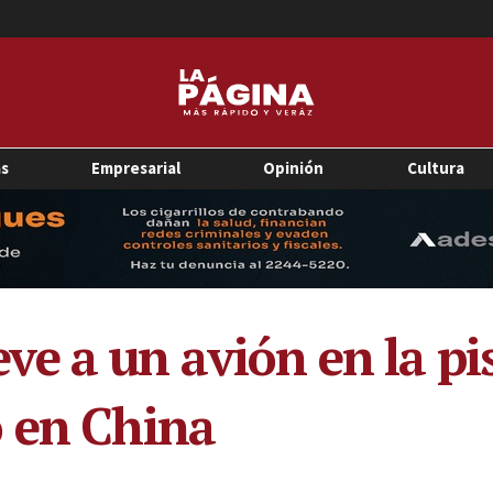
as
Empresarial
Opinión
Cultura
e a un avión en la pis
o en China