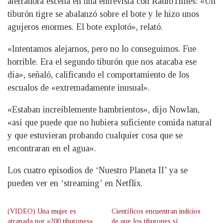
aterradora escena en una entrevista con RadioTimes: «Un
tiburón tigre se abalanzó sobre el bote y le hizo unos
agujeros enormes. El bote explotó», relató.
«Intentamos alejarnos, pero no lo conseguimos. Fue
horrible. Era el segundo tiburón que nos atacaba ese
día», señaló, calificando el comportamiento de los
escualos de «extremadamente inusual».
«Estaban increíblemente hambrientos», dijo Nowlan,
«así que puede que no hubiera suficiente comida natural
y que estuvieran probando cualquier cosa que se
encontraran en el agua».
Los cuatro episodios de ‘Nuestro Planeta II’ ya se
pueden ver en ‘streaming’ en Netflix.
(VIDEO) Una mujer es
Científicos encuentran indicios
atrapada por «200 tiburones»
de que los tiburones sí