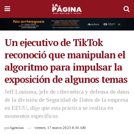
Un ejecutivo de TikTok
reconoció que manipulan el
algoritmo para impulsar la
exposición de algunos temas
Jeff Louisma, jefe de cibernética y defensa de datos
de la división de Seguridad de Datos de la empresa
en EEUU, dijo que esta práctica se realiza en
momentos específicos
por
Agencias
viernes, 17 marzo 2023 8:30 AM