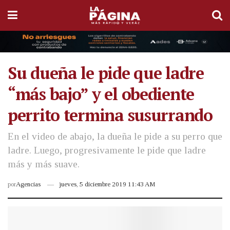
Su dueña le pide que ladre
“más bajo” y el obediente
perrito termina susurrando
En el video de abajo, la dueña le pide a su perro que
ladre. Luego, progresivamente le pide que ladre
más y más suave.
por
Agencias
jueves, 5 diciembre 2019 11:43 AM