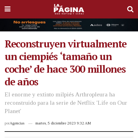
Reconstruyen virtualmente
un ciempiés ‘tamaño un
coche’ de hace 300 millones
de años
El enorme y extinto milpiés Arthropleura ha
reconstruido para la serie de Netflix 'Life on Our
Planet'
por
Agencias
martes, 5 diciembre 2023 9:32 AM