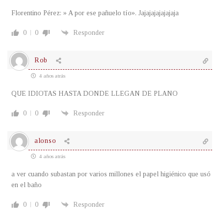
Florentino Pérez: » A por ese pañuelo tío». Jajajajajajajaja
0
0
Responder
Rob
4 años atrás
QUE IDIOTAS HASTA DONDE LLEGAN DE PLANO
0
0
Responder
alonso
4 años atrás
a ver cuando subastan por varios millones el papel higiénico que usó
en el baño
0
0
Responder