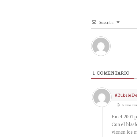
Suscribir
1
COMENTARIO
#Bukele
6 años atrá
En el 2001 p
Con el blas
vienen los m