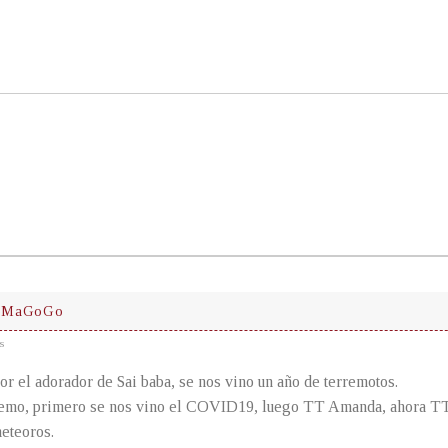
DeMaGoGo
s
or el adorador de Sai baba, se nos vino un año de terremotos.
femo, primero se nos vino el COVID19, luego TT Amanda, ahora TT 
eteoros.