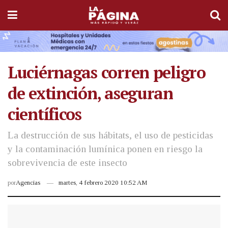
Luciérnagas corren peligro
de extinción, aseguran
científicos
La destrucción de sus hábitats, el uso de pesticidas
y la contaminación lumínica ponen en riesgo la
sobrevivencia de este insecto
por
Agencias
martes, 4 febrero 2020 10:52 AM