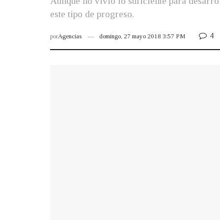
Aunque no vivió lo suficiente para desarrol
este tipo de progreso.
4
por
Agencias
domingo, 27 mayo 2018 3:57 PM