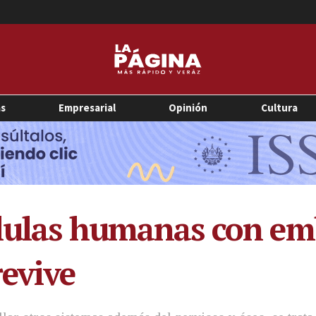
as
Empresarial
Opinión
Cultura
lulas humanas con emb
revive