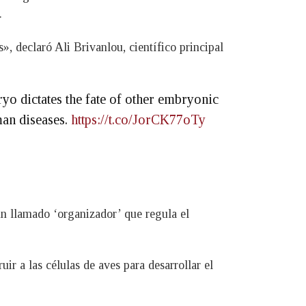
.
», declaró Ali Brivanlou, científico principal
ryo dictates the fate of other embryonic
man diseases.
https://t.co/JorCK77oTy
 un llamado ‘organizador’ que regula el
ir a las células de aves para desarrollar el