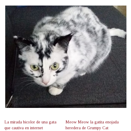
La mirada bicolor de una gata
Meow Meow la gatita enojada
que cautiva en internet
heredera de Grumpy Cat