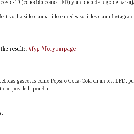
el covid-19 (conocido como LFD) y un poco de jugo de naranj
efectivo, ha sido compartido en redes sociales como Instagra
 the results.
#fyp
#foryourpage
bebidas gaseosas como Pepsi o Coca-Cola en un test LFD, pue
ticuerpos de la prueba.
xt