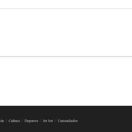
ión
Cultura
Deportes
Jet Set
Curiosidades