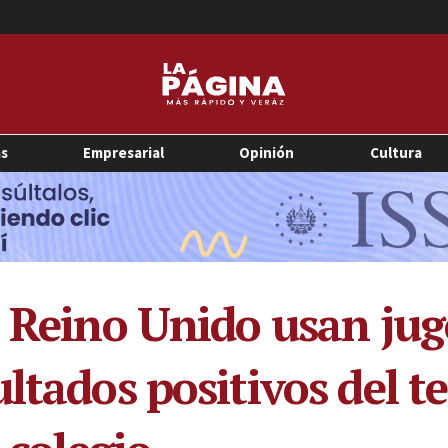
as
Empresarial
Opinión
Cultura
l Reino Unido usan jug
ltados positivos del te