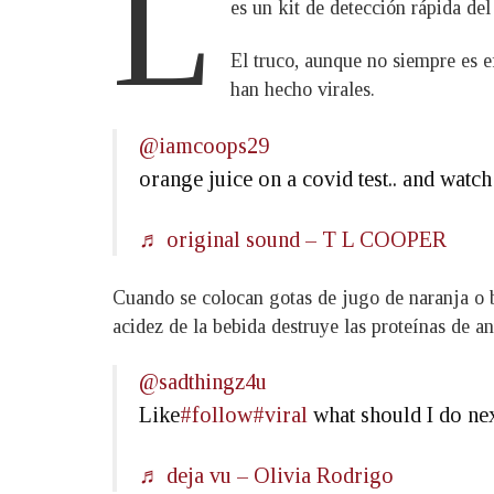
L
es un kit de detección rápida d
El truco, aunque no siempre es 
han hecho virales.
@iamcoops29
orange juice on a covid test.. and watch
♬ original sound – T L COOPER
Cuando se colocan gotas de jugo de naranja o 
acidez de la bebida destruye las proteínas de an
@sadthingz4u
Like
#follow
#viral
what should I do ne
♬ deja vu – Olivia Rodrigo