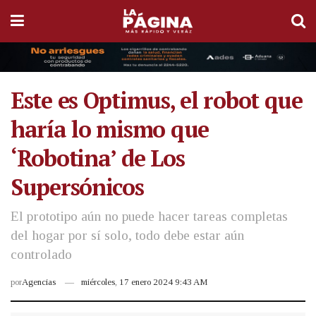
Este es Optimus, el robot que
haría lo mismo que
‘Robotina’ de Los
Supersónicos
El prototipo aún no puede hacer tareas completas
del hogar por sí solo, todo debe estar aún
controlado
por
Agencias
miércoles, 17 enero 2024 9:43 AM