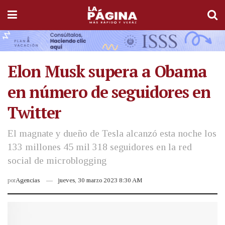
Elon Musk supera a Obama
en número de seguidores en
Twitter
El magnate y dueño de Tesla alcanzó esta noche los
133 millones 45 mil 318 seguidores en la red
social de microblogging
por
Agencias
jueves, 30 marzo 2023 8:30 AM