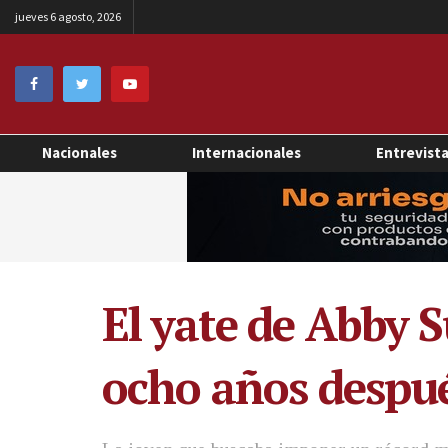
jueves 6 agosto, 2026
Nacionales
Internacionales
Entrevist
El yate de Abby 
ocho años despué