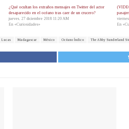
¿Qué ocultan los extraños mensajes en Twitter del actor
(VIDEO
desaparecido en el océano tras caer de un crucero?
pasaje
jueves, 27 diciembre 2018 11:20 AM
vierne
En «Curiosidades»
En «Cu
 Lucas
Madagascar
México
Océano Índico
The Abby Sunderland St