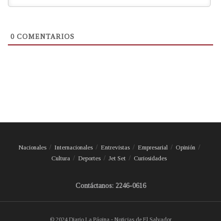
0
COMENTARIOS
Nacionales
Internacionales
Entrevistas
Empresarial
Opinión
Cultura
Deportes
Jet Set
Curiosidades
Contáctanos: 2246-0616
© 2024 Diario La Página - Noticias de El Salvador