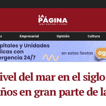
as
Empresarial
Opinión
Cultura
vel del mar en el sigl
ños en gran parte de l