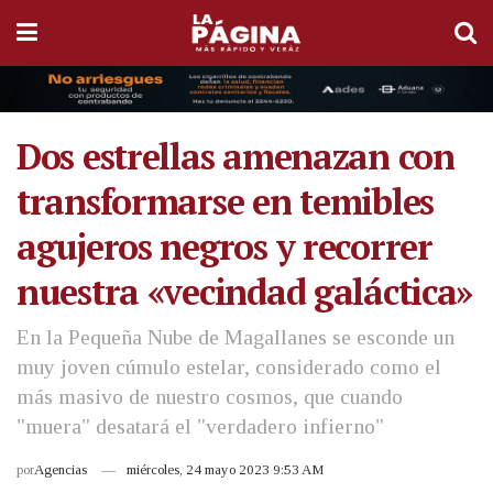
Dos estrellas amenazan con
transformarse en temibles
agujeros negros y recorrer
nuestra «vecindad galáctica»
En la Pequeña Nube de Magallanes se esconde un
muy joven cúmulo estelar, considerado como el
más masivo de nuestro cosmos, que cuando
"muera" desatará el "verdadero infierno"
por
Agencias
miércoles, 24 mayo 2023 9:53 AM